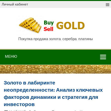
Skip
Личный кабинет
to
content
Куп
про
Au,
P
Покупка продажа золота, серебра, платины
МЕНЮ
Золото в лабиринте
неопределенности: Анализ ключевых
факторов динамики и стратегия для
инвесторов