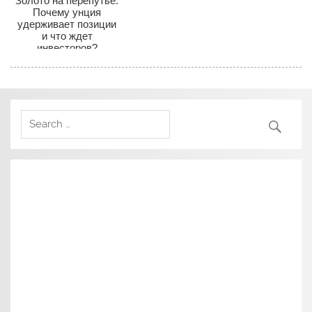
Золото на перепутье:
Почему унция
удерживает позиции
и что ждет
инвесторов?