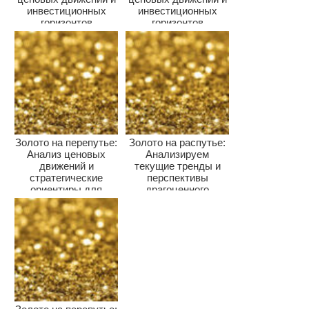
инвестиционных
инвестиционных
горизонтов
горизонтов
Золото на перепутье:
Золото на распутье:
Анализ ценовых
Анализируем
движений и
текущие тренды и
стратегические
перспективы
ориентиры для
драгоценного
инвесторов
металла