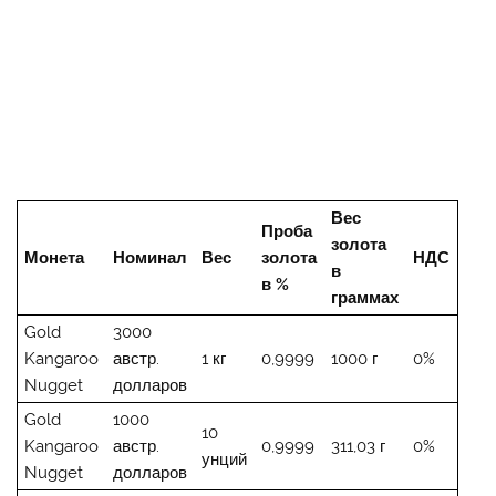
Вес
Проба
золота
Монета
Номинал
Вес
золота
НДС
в
в %
граммах
Gold
3000
Kangaroo
австр.
1 кг
0,9999
1000 г
0%
Nugget
долларов
Gold
1000
10
Kangaroo
австр.
0,9999
311,03 г
0%
унций
Nugget
долларов