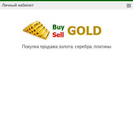
Skip
Личный кабинет
to
content
Куп
про
Au,
P
Покупка продажа золота, серебра, платины