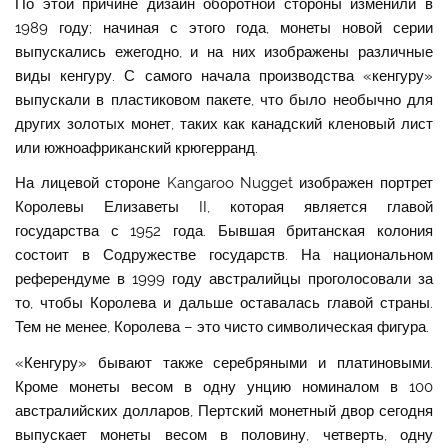
По этой причине дизайн оборотной стороны изменили в
1989 году; начиная с этого года, монеты новой серии
выпускались ежегодно, и на них изображены различные
виды кенгуру. С самого начала производства «кенгуру»
выпускали в пластиковом пакете, что было необычно для
других золотых монет, таких как канадский кленовый лист
или южноафриканский крюгерранд.
На лицевой стороне Kangaroo Nugget изображен портрет
Королевы Елизаветы II, которая является главой
государства с 1952 года. Бывшая британская колония
состоит в Содружестве государств. На национальном
референдуме в 1999 году австралийцы проголосовали за
то, чтобы Королева и дальше оставалась главой страны.
Тем не менее, Королева – это чисто символическая фигура.
«Кенгуру» бывают также серебряными и платиновыми.
Кроме монеты весом в одну унцию номиналом в 100
австралийских долларов, Пертский монетный двор сегодня
выпускает монеты весом в половину, четверть, одну