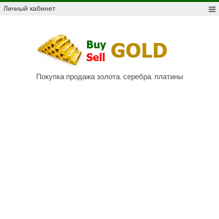
Skip
Личный кабинет
to
content
Куп
про
Au,
P
Покупка продажа золота, серебра, платины