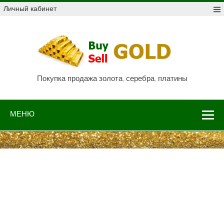
Skip
Личный кабинет
to
content
Куп
про
Au,
P
Покупка продажа золота, серебра, платины
МЕНЮ