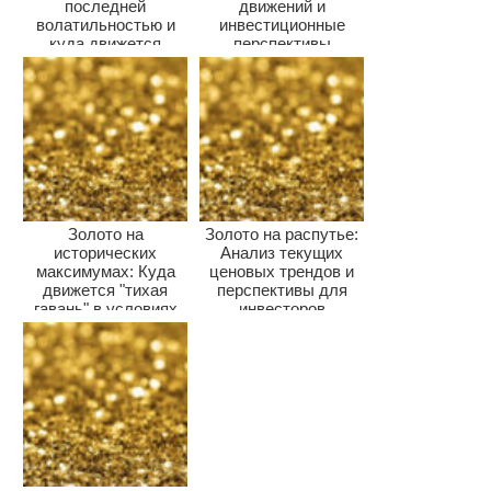
последней
движений и
волатильностью и
инвестиционные
куда движется
перспективы
драгметалл?
Золото на
Золото на распутье:
исторических
Анализ текущих
максимумах: Куда
ценовых трендов и
движется "тихая
перспективы для
гавань" в условиях
инвесторов
глобальной
неопределеннос...