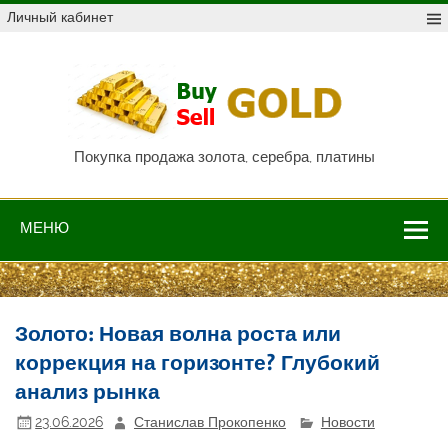
Skip
Личный кабинет
to
content
Куп
про
Au,
P
Покупка продажа золота, серебра, платины
МЕНЮ
Золото: Новая волна роста или
коррекция на горизонте? Глубокий
анализ рынка
23.06.2026
Станислав Прокопенко
Новости