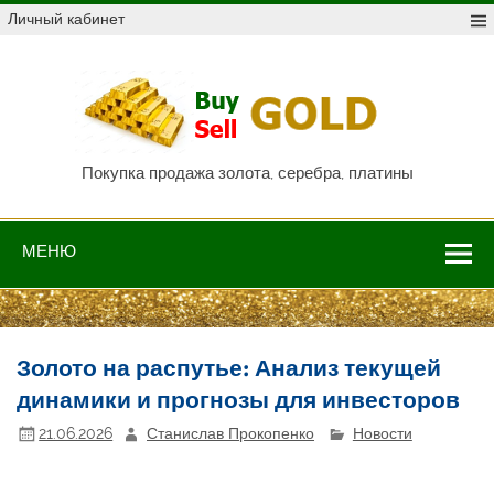
Skip
Личный кабинет
to
content
Куп
про
Au,
P
Покупка продажа золота, серебра, платины
МЕНЮ
Золото на распутье: Анализ текущей
динамики и прогнозы для инвесторов
21.06.2026
Станислав Прокопенко
Новости