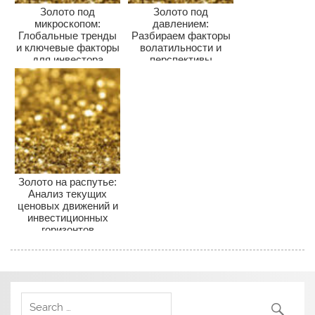
Золото под
Золото под
микроскопом:
давлением:
Глобальные тренды
Разбираем факторы
и ключевые факторы
волатильности и
для инвестора
перспективы
драгметалла для
инвесторов
Золото на распутье:
Анализ текущих
ценовых движений и
инвестиционных
горизонтов