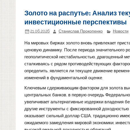
Золото на распутье: Анализ те
инвестиционные перспективы
21.06.2026
Станислав Прокопенко
Новости
На мировых биржах золото вновь привлекает прист
ценовую динамику. После периода значительного р
геополитической нестабильностью, драгоценный ме
сталкиваясь с рядом противодействующих факторов
определить, является ли текущее движение времен
изменений в фундаментальной оценке.
Ключевым сдерживающим фактором для золота выс
центральных банков, в первую очередь Федерально
увеличивает альтернативные издержки владения бе
другие инструменты с фиксированной доходностью
оказывает сильный доллар США, традиционно имею
ожидаемого замедления мировой экономики, инвести
высокой реальной доходностью облигаций.