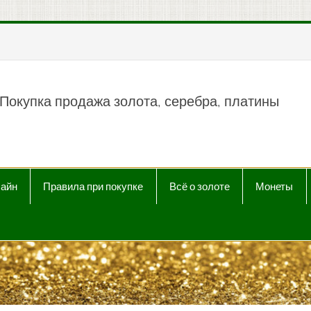
пить продать Au, Ag, P
Покупка продажа золота, серебра, платины
лайн
Правила при покупке
Всё о золоте
Монеты