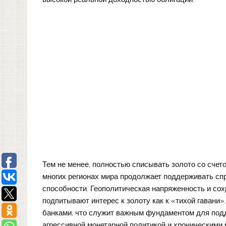
Тем не менее, полностью списывать золото со сче
многих регионах мира продолжает поддерживать спр
способности. Геополитическая напряженность и со
подпитывают интерес к золоту как к «тихой гавани»
банками, что служит важным фундаментом для подд
агрессивной монетарной политикой и хроническими