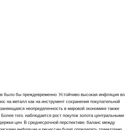
тов было бы преждевременно. Устойчиво высокая инфляция во
ос на металл как на инструмент сохранения покупательной
храняющаяся неопределенность в мировой экономике также
. Более того, наблюдается рост покупок золота центральными
ержки цен. В среднесрочной перспективе, баланс между
 рисками инфляции и рецессии будет определять траекторию