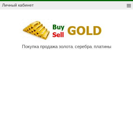
Skip
Личный кабинет
to
content
Куп
про
Au,
P
Покупка продажа золота, серебра, платины