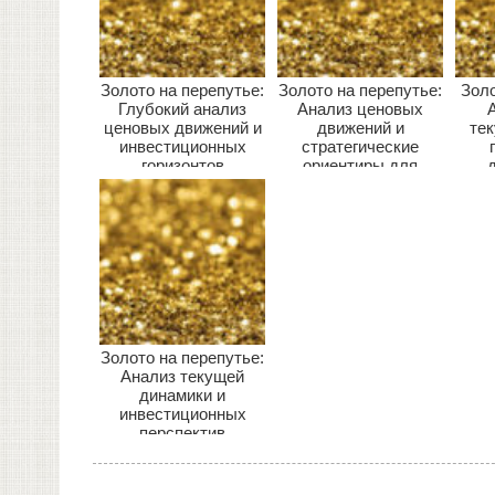
Золото на перепутье:
Золото на перепутье:
Золо
Глубокий анализ
Анализ ценовых
ценовых движений и
движений и
те
инвестиционных
стратегические
горизонтов
ориентиры для
инвесторов
Золото на перепутье:
Анализ текущей
динамики и
инвестиционных
перспектив