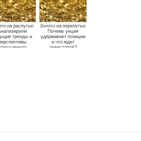
то на распутье:
Золото на перепутье:
Анализируем
Почему унция
кущие тренды и
удерживает позиции
перспективы
и что ждет
драгоценного
инвесторов?
металла