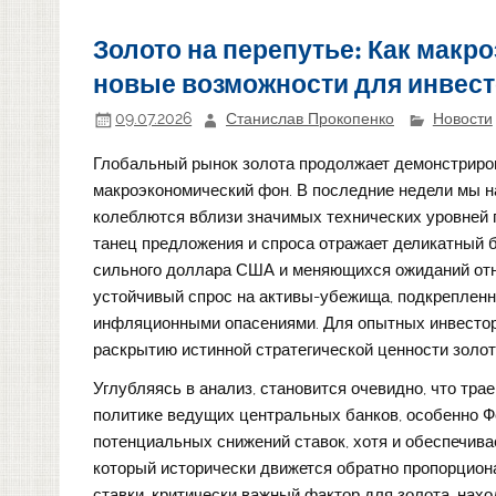
Золото на перепутье: Как мак
новые возможности для инвес
09.07.2026
Станислав Прокопенко
Новости
Глобальный рынок золота продолжает демонстриров
макроэкономический фон. В последние недели мы 
колеблются вблизи значимых технических уровней
танец предложения и спроса отражает деликатный б
сильного доллара США и меняющихся ожиданий отно
устойчивый спрос на активы-убежища, подкреплен
инфляционными опасениями. Для опытных инвесторо
раскрытию истинной стратегической ценности золот
Углубляясь в анализ, становится очевидно, что тр
политике ведущих центральных банков, особенно 
потенциальных снижений ставок, хотя и обеспечива
который исторически движется обратно пропорцион
ставки, критически важный фактор для золота, нах