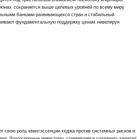
ионах, сохраняется выше целевых уровней по всему миру.
альными банками развивающихся стран и стабильный
ечивают фундаментальную поддержку ценам, нивелируя
ет свою роль квинтэссенции хеджа против системных рисков и
ля. Долгосрочные инвесторы, стремящиеся сохранить капитал