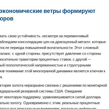
роэкономические ветры формируют
торов
ать свою устойчивость, несмотря на переменчивый
наблюдаем консолидацию цен на драгоценный металл, которые
 после периода повышенной волатильности. Этот сложный
аланс: с одной стороны, присутствует давление со стороны
сительно траектории процентных ставок; с другой —
ный геополитической напряженностью и структурными
в понимание этой многогранной динамики является ключом к
а.
аектория золота неразрывно связана с решениями по монетарной
Федеральной резервной системы США. Ожидание
ет некоторую поддержку, уравновешивается силой доллара,
ально золоту. Одновременно с этим, реальные процентные
одятся под пристальным вниманием, поскольку инфляция,