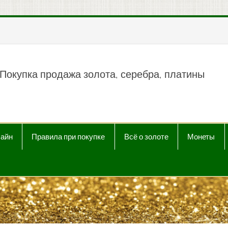
пить продать Au, Ag, P
Покупка продажа золота, серебра, платины
лайн
Правила при покупке
Всё о золоте
Монеты