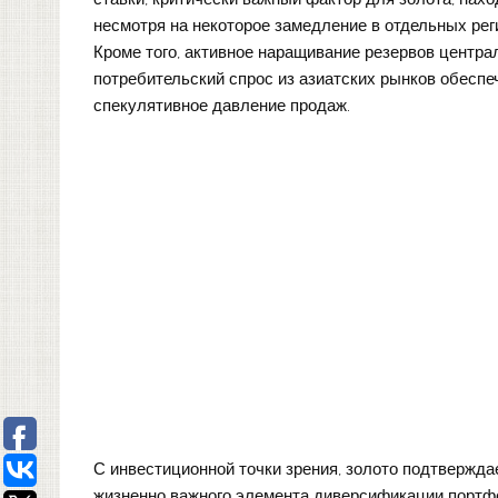
несмотря на некоторое замедление в отдельных рег
Кроме того, активное наращивание резервов центр
потребительский спрос из азиатских рынков обесп
спекулятивное давление продаж.
С инвестиционной точки зрения, золото подтвержда
жизненно важного элемента диверсификации портфе