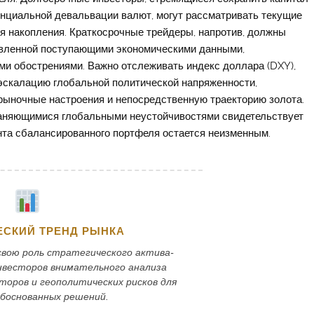
енциальной девальвации валют, могут рассматривать текущие
я накопления. Краткосрочные трейдеры, напротив, должны
овленной поступающими экономическими данными,
ми обострениями. Важно отслеживать индекс доллара (DXY),
эскалацию глобальной политической напряженности,
 рыночные настроения и непосредственную траекторию золота.
раняющимися глобальными неустойчивостями свидетельствует
ента сбалансированного портфеля остается неизменным.
СКИЙ ТРЕНД РЫНКА
вою роль стратегического актива-
нвесторов внимательного анализа
торов и геополитических рисков для
боснованных решений.