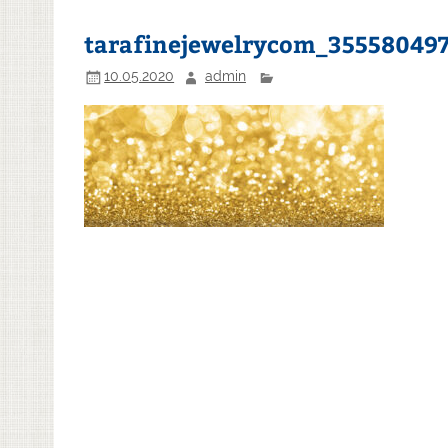
tarafinejewelrycom_35558049
10.05.2020
admin