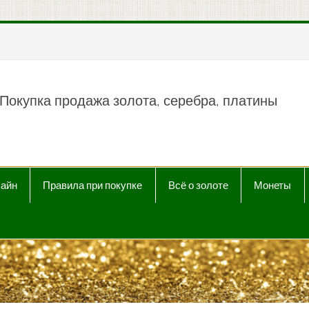
пить продать Au, Ag, P
Покупка продажа золота, серебра, платины
лайн
Правила при покупке
Всё о золоте
Монеты