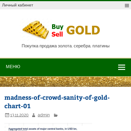
Skip
Личный кабинет
to
content
Куп
про
Au,
P
Покупка продажа золота, серебра, платины
МЕНЮ
madness-of-crowd-sanity-of-gold-
chart-01
13.11.2020
admin