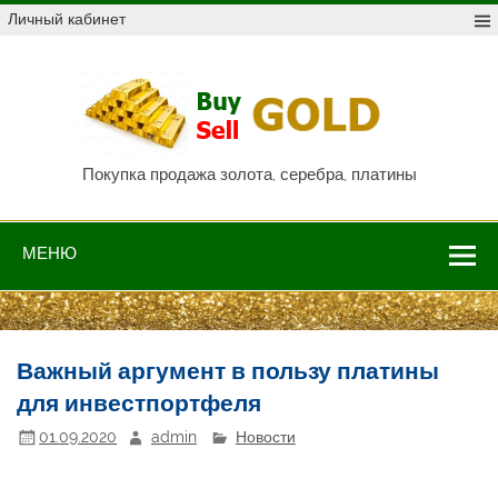
Skip
Личный кабинет
to
content
Куп
про
Au,
P
Покупка продажа золота, серебра, платины
МЕНЮ
Важный аргумент в пользу платины
для инвестпортфеля
01.09.2020
admin
Новости