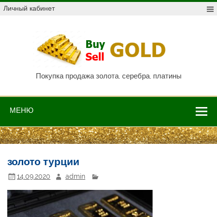
Skip
Личный кабинет
to
content
Куп
про
Au,
P
Покупка продажа золота, серебра, платины
МЕНЮ
золото турции
14.09.2020
admin