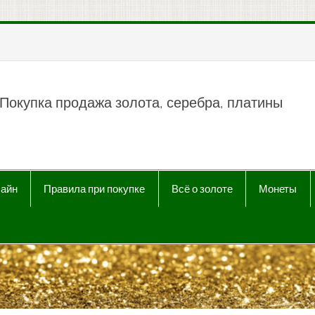
пить продать Au, Ag, P
Покупка продажа золота, серебра, платины
лайн
Правила при покупке
Всё о золоте
Монеты