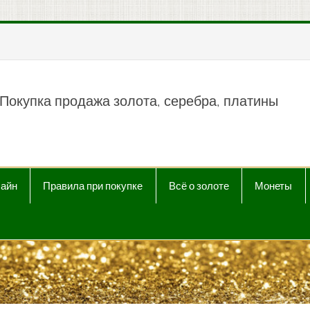
пить продать Au, Ag, P
Покупка продажа золота, серебра, платины
лайн
Правила при покупке
Всё о золоте
Монеты