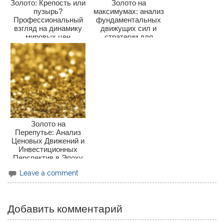
Золото: Крепость или
Золото на
пузырь?
максимумах: анализ
Профессиональный
фундаментальных
взгляд на динамику
движущих сил и
мировых цен
стратегии для
инвесторов
Золото на
Перепутье: Анализ
Ценовых Движений и
Инвестиционных
Перспектив в Эпоху
Волатильности
Leave a comment
Добавить комментарий