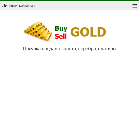
Skip
Личный кабинет
to
content
Куп
про
Au,
P
Покупка продажа золота, серебра, платины