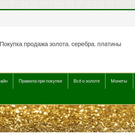
пить продать Au, Ag, P
Покупка продажа золота, серебра, платины
лайн
Правила при покупке
Всё о золоте
Монеты