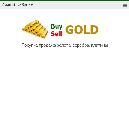
Skip
Личный кабинет
to
content
Куп
про
Au,
P
Покупка продажа золота, серебра, платины