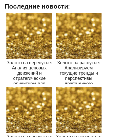
Последние новости:
Золото на перепутье:
Золото на распутье:
Анализ ценовых
Анализируем
движений и
текущие тренды и
стратегические
перспективы
ориентиры для
драгоценного
инвесторов
металла
Золото на перепутье:
Золото на перепутье: