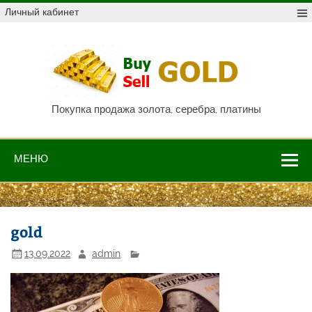
Skip
Личный кабинет
to
content
Куп
про
Au,
P
Покупка продажа золота, серебра, платины
МЕНЮ
gold
13.09.2022
admin