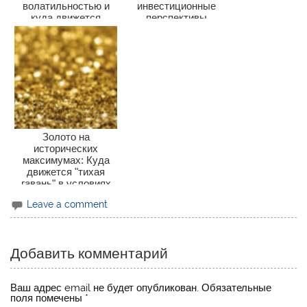
волатильностью и
инвестиционные
куда движется
перспективы
драгметалл?
Золото на
исторических
максимумах: Куда
движется "тихая
гавань" в условиях
глобальной
Leave a comment
неопределеннос...
Добавить комментарий
Ваш адрес email не будет опубликован.
Обязательные
поля помечены
*