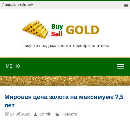
Skip
Личный кабинет
to
content
Куп
про
Au,
P
Покупка продажа золота, серебра, платины
МЕНЮ
Мировая цена золота на максимуме 7,5
лет
24.06.2020
admin
Новости