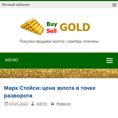
Skip
Личный кабинет
to
content
Куп
про
Au,
P
Покупка продажа золота, серебра, платины
МЕНЮ
Марк Стейси: цена золота в точке
разворота
09.05.2020
admin
Новости