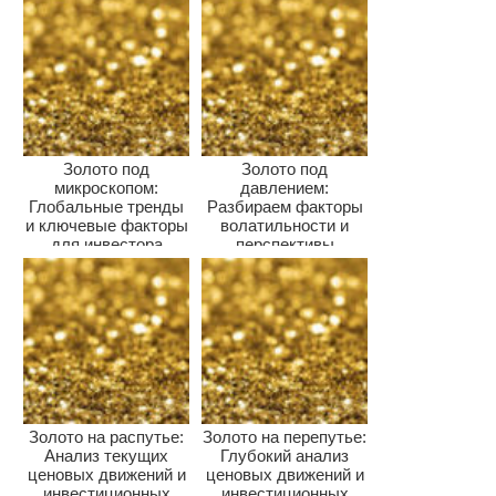
Золото под
Золото под
микроскопом:
давлением:
Глобальные тренды
Разбираем факторы
и ключевые факторы
волатильности и
для инвестора
перспективы
драгметалла для
инвесторов
Золото на распутье:
Золото на перепутье:
Анализ текущих
Глубокий анализ
ценовых движений и
ценовых движений и
инвестиционных
инвестиционных