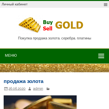
Skip
Личный кабинет
to
content
Куп
про
Au,
P
Покупка продажа золота, серебра, платины
МЕНЮ
продажа золота
26.06.2020
admin