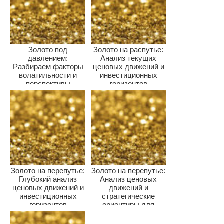
Золото под
Золото на распутье:
давлением:
Анализ текущих
Разбираем факторы
ценовых движений и
волатильности и
инвестиционных
перспективы
горизонтов
драгметалла для
инвесторов
Золото на перепутье:
Золото на перепутье:
Глубокий анализ
Анализ ценовых
ценовых движений и
движений и
инвестиционных
стратегические
горизонтов
ориентиры для
инвесторов