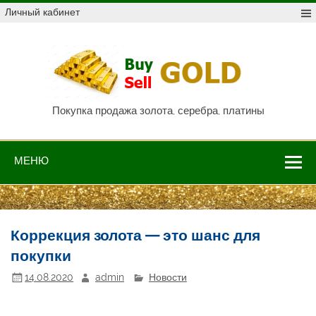
Skip
Личный кабинет
to
content
Куп
про
Au,
P
Покупка продажа золота, серебра, платины
МЕНЮ
Коррекция золота — это шанс для
покупки
14.08.2020
admin
Новости