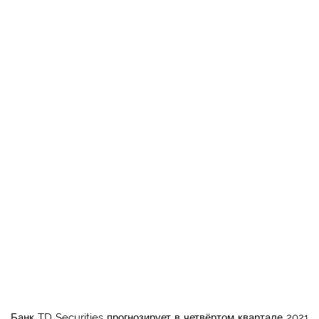
Банк TD Securities прогнозирует в четвёртом квартале 2021