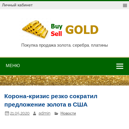
Skip
Личный кабинет
to
content
Куп
про
Au,
P
Покупка продажа золота, серебра, платины
МЕНЮ
Корона-кризис резко сократил
предложение золота в США
21.05.2020
admin
Новости