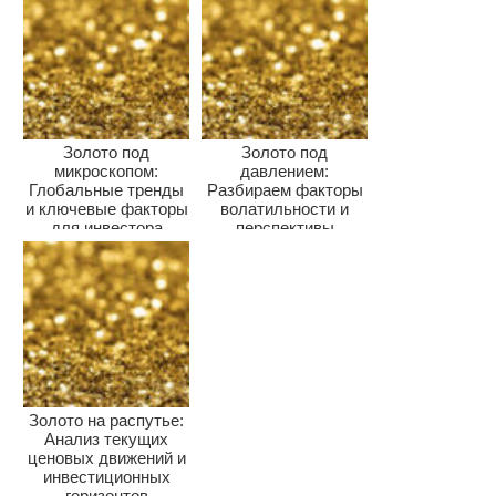
Золото под
Золото под
микроскопом:
давлением:
Глобальные тренды
Разбираем факторы
и ключевые факторы
волатильности и
для инвестора
перспективы
драгметалла для
инвесторов
Золото на распутье:
Анализ текущих
ценовых движений и
инвестиционных
горизонтов