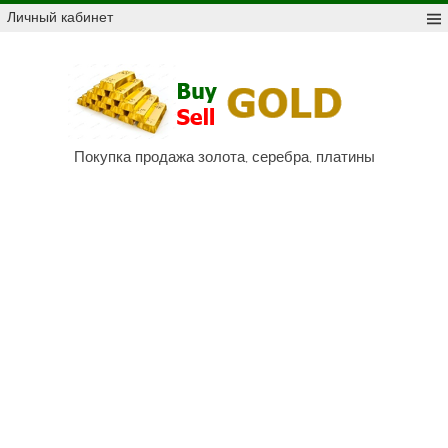
Skip
Личный кабинет
to
content
Куп
про
Au,
P
Покупка продажа золота, серебра, платины