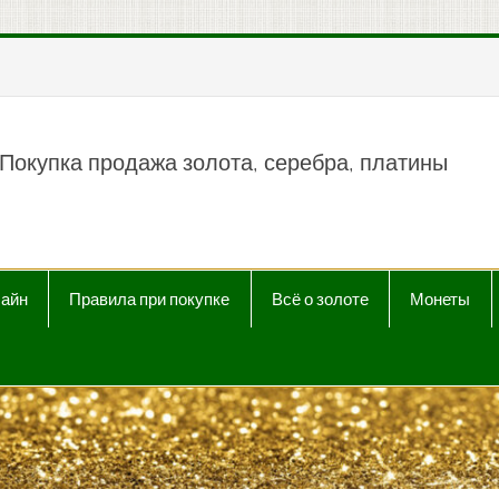
пить продать Au, Ag, P
Покупка продажа золота, серебра, платины
лайн
Правила при покупке
Всё о золоте
Монеты