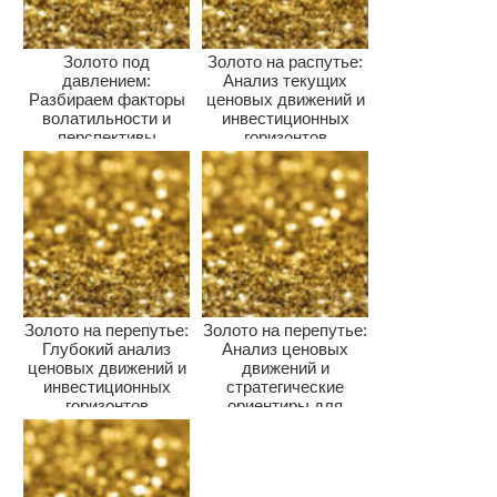
Золото под
Золото на распутье:
давлением:
Анализ текущих
Разбираем факторы
ценовых движений и
волатильности и
инвестиционных
перспективы
горизонтов
драгметалла для
инвесторов
Золото на перепутье:
Золото на перепутье:
Глубокий анализ
Анализ ценовых
ценовых движений и
движений и
инвестиционных
стратегические
горизонтов
ориентиры для
инвесторов