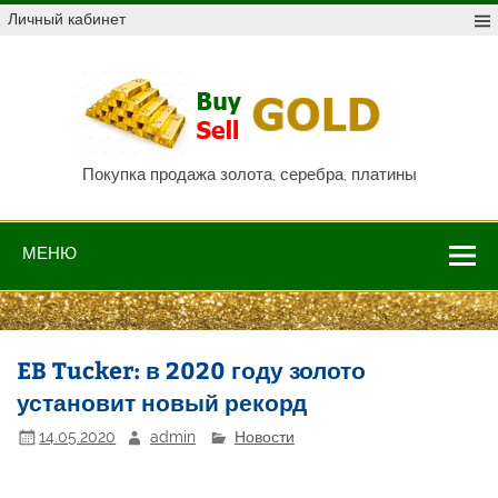
Skip
Личный кабинет
to
content
Куп
про
Au,
P
Покупка продажа золота, серебра, платины
МЕНЮ
EB Tucker: в 2020 году золото
установит новый рекорд
14.05.2020
admin
Новости