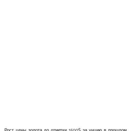
Рост цены золота до отметки 1500$ за унцию в прошлом