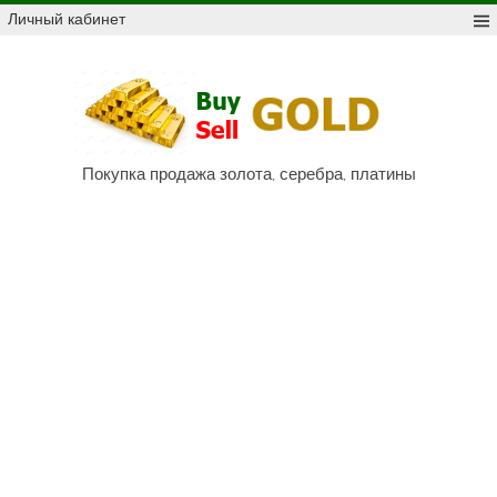
Skip
Личный кабинет
to
content
Куп
про
Au,
P
Покупка продажа золота, серебра, платины