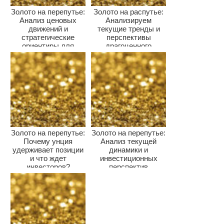
Золото на перепутье:
Золото на распутье:
Анализ ценовых
Анализируем
движений и
текущие тренды и
стратегические
перспективы
ориентиры для
драгоценного
инвесторов
металла
Золото на перепутье:
Золото на перепутье:
Почему унция
Анализ текущей
удерживает позиции
динамики и
и что ждет
инвестиционных
инвесторов?
перспектив