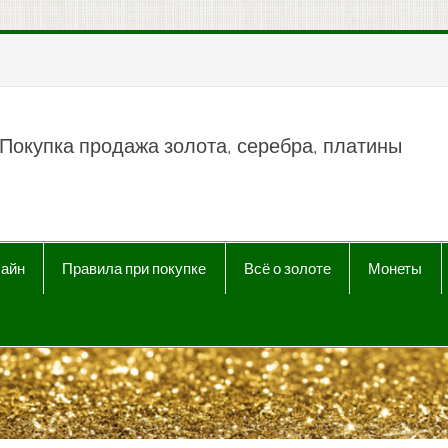
пить продать Au, Ag, P
Покупка продажа золота, серебра, платины
лайн
Правила при покупке
Всё о золоте
Монеты