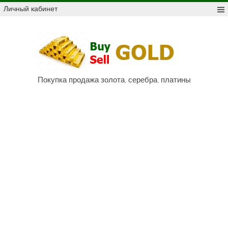
Skip
Личный кабинет
to
content
Куп
про
Au,
P
Покупка продажа золота, серебра, платины