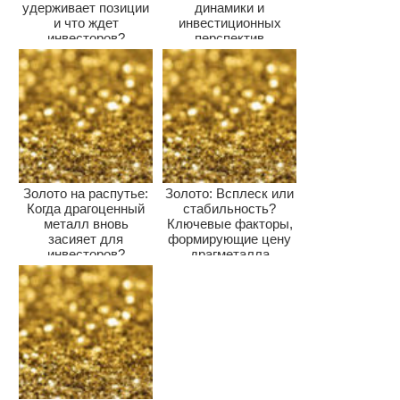
удерживает позиции
динамики и
и что ждет
инвестиционных
инвесторов?
перспектив
Золото на распутье:
Золото: Всплеск или
Когда драгоценный
стабильность?
металл вновь
Ключевые факторы,
засияет для
формирующие цену
инвесторов?
драгметалла