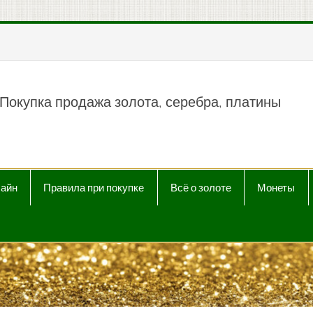
пить продать Au, Ag, P
Покупка продажа золота, серебра, платины
лайн
Правила при покупке
Всё о золоте
Монеты