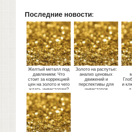
Последние новости:
Желтый металл под
Золото на распутье:
давлением: Что
анализ ценовых
м
стоит за коррекцией
движений и
Гло
цен на золото и чего
перспективы для
и кл
ждать инвесторам?
инвесторов
д