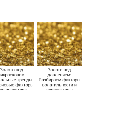
Золото под
Золото под
икроскопом:
давлением:
бальные тренды
Разбираем факторы
ючевые факторы
волатильности и
ля инвестора
перспективы
драгметалла для
инвесторов