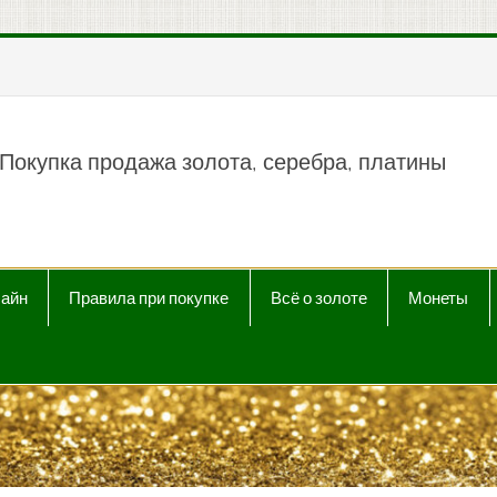
пить продать Au, Ag, P
Покупка продажа золота, серебра, платины
лайн
Правила при покупке
Всё о золоте
Монеты