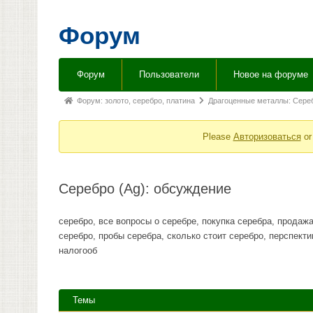
Форум
Навигация
Форум
Пользователи
Новое на форуме
Форума
Форум
Форум: золото, серебро, платина
Драгоценные металлы: Сереб
breadcrumbs
Please
Авторизоваться
o
-
Вы
здесь:
Серебро (Ag): обсуждение
серебро, все вопросы о серебре, покупка серебра, продажа 
серебро, пробы серебра, сколько стоит серебро, перспекти
налогооб
Темы