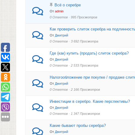
Всё о серебре
От
admin
0 Ответов · 995 Просмотров
Как проверить слиток серебра на подлинност
От
Дмитрий
0 Ответов · 3 692 Просмотра
Где (как) купить (продать) слиток серебра?
От
Дмитрий
0 Ответов · 2 533 Просмотра
Налогообложение при покупке / продаже слит
От
Дмитрий
0 Ответов · 2 166 Просмотров
Инвестиции в серебро. Какие перспективы?
От
Дмитрий
0 Ответов · 1 347 Просмотров
Какие бывают пробы серебра?
От
Дмитрий