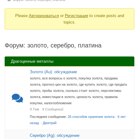
Форума
breadcrumbs
Please
Авторизоваться
or
Регистрация
to create posts and
-
topics.
Вы
здесь:
Форум: золото, серебро, платина
Драгоценные металлы
Золото (Au): обсуждение
золото, все вопросы о золоте, покупка золота, продажа
золота, прогноз цен на золото, где купить золото, где продать
золото, пробы золота, сколько стоит золото, перспективы
золота, инвестиции в золото, ценность золота, правила
покупки, налогообложение
9 Тем · 9 Сообщений
Последнее сообщение:
26 способов хранения золота
·
6 лет
назад
·
Дмитрий
Серебро (Ag): обсуждение