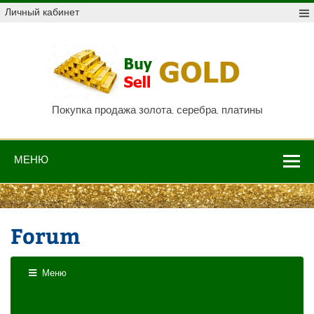
Skip
Личный кабинет
to
content
Куп
про
Au,
P
Покупка продажа золота, серебра, платины
МЕНЮ
Forum
Меню