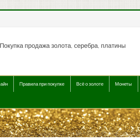
пить продать Au, Ag, P
Покупка продажа золота, серебра, платины
лайн
Правила при покупке
Всё о золоте
Монеты