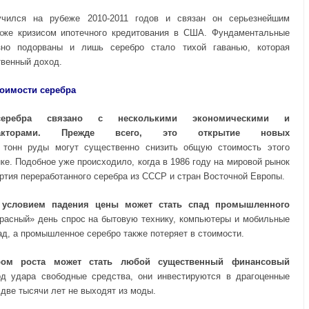
учился на рубеже 2010-2011 годов и связан он серьезнейшим
кже кризисом ипотечного кредитования в США. Фундаментальные
но подорваны и лишь серебро стало тихой гаванью, которая
венный доход.
тоимости серебра
серебра связано с несколькими экономическими и
факторами. Прежде всего, это открытие новых
онн руды могут существенно снизить общую стоимость этого
ке. Подобное уже происходило, когда в 1986 году на мировой рынок
ртия переработанного серебра из СССР и стран Восточной Европы.
условием падения цены может стать спад промышленного
расный» день спрос на бытовую технику, компьютеры и мобильные
д, а промышленное серебро также потеряет в стоимости.
ром роста может стать любой существенный финансовый
д удара свободные средства, они инвестируются в драгоценные
две тысячи лет не выходят из моды.