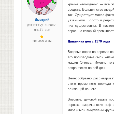
крайне неожиданно — все э
средств. Большинство людей
так. Существует масса факт
Дмитрий
уязвимыми. Золото и редко
@dmitriyy-dunaev-
них существенны. В насто
gmail-com
спрос, на который превышае
20 Сообщений
Динамика цен с 1970 года
Впервые спрос на серебро вз
его производные были жизн
машин Энигма. Именно тог
сохраняется по сей день.
Целесообразно рассматрива
этого временного периода
влияющий на него.
Впервые, ценовой взрыв пр
первых, американские нефт
мире (были выкуплены крупн