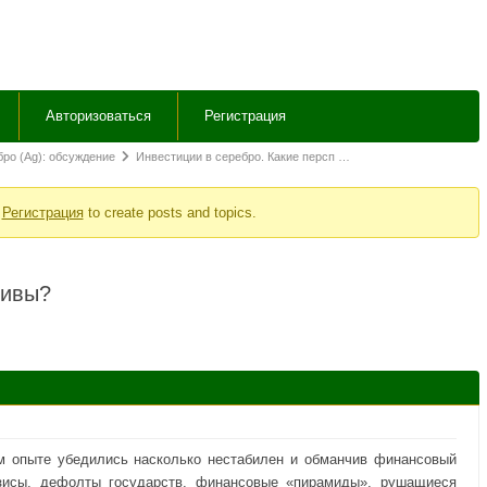
Авторизоваться
Регистрация
ро (Ag): обсуждение
Инвестиции в серебро. Какие персп …
r
Регистрация
to create posts and topics.
тивы?
м опыте убедились насколько нестабилен и обманчив финансовый
зисы, дефолты государств, финансовые «пирамиды», рушащиеся