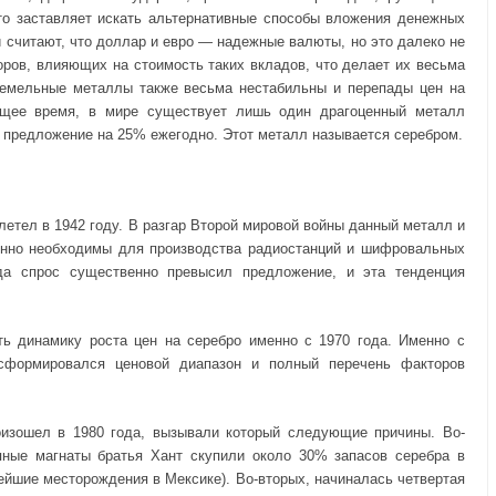
то заставляет искать альтернативные способы вложения денежных
 считают, что доллар и евро — надежные валюты, но это далеко не
оров, влияющих на стоимость таких вкладов, что делает их весьма
земельные металлы также весьма нестабильны и перепады цен на
ящее время, в мире существует лишь один драгоценный металл
т предложение на 25% ежегодно. Этот металл называется серебром.
летел в 1942 году. В разгар Второй мировой войны данный металл и
енно необходимы для производства радиостанций и шифровальных
да спрос существенно превысил предложение, и эта тенденция
ть динамику роста цен на серебро именно с 1970 года. Именно с
 сформировался ценовой диапазон и полный перечень факторов
оизошел в 1980 года, вызывали который следующие причины. Во-
яные магнаты братья Хант скупили около 30% запасов серебра в
ейшие месторождения в Мексике). Во-вторых, начиналась четвертая