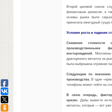
Второй ценовой скачок сл
финансовым кризисом, а та
основы рынка были серьез
приносила ежегодный сущест
Условия роста и падения с
Снижение стоимости 
производственными 
месторождений.
Миллионы т
драгоценного металла на рын
была выброшена огромная па
Следующим по значению 
производства.
В один «прек
телефоны может пойти на спа
В свою очередь, факто
кризис.
Дабы вывести из-по
металлы, которые — вот уже 