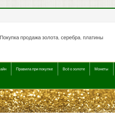
пить продать Au, Ag, P
Покупка продажа золота, серебра, платины
лайн
Правила при покупке
Всё о золоте
Монеты