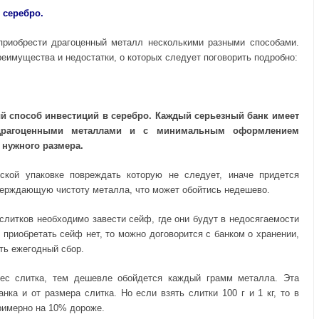
 серебро.
риобрести драгоценный металл несколькими разными способами.
еимущества и недостатки, о которых следует поговорить подробно:
й способ инвестиций в серебро. Каждый серьезный банк имеет
драгоценными металлами и с минимальным оформлением
 нужного размера.
ской упаковке повреждать которую не следует, иначе придется
тверждающую чистоту металла, что может обойтись недешево.
слитков необходимо завести сейф, где они будут в недосягаемости
 приобретать сейф нет, то можно договорится с банком о хранении,
ть ежегодный сбор.
ес слитка, тем дешевле обойдется каждый грамм металла. Эта
анка и от размера слитка. Но если взять слитки 100 г и 1 кг, то в
римерно на 10% дороже.