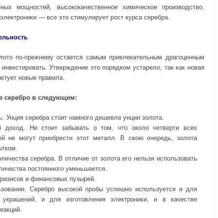
ных мощностей, высококачественное химическое производство,
электроники — все это стимулирует рост курса серебра.
ельность
золото по-прежнему остается самым привлекательным драгоценным
 инвестировать. Утверждение это порядком устарело, так как новая
ктует новые правила.
в серебро в следующем:
. Унция серебра стоит намного дешевле унции золота.
 доход. Не стоит забывать о том, что около четверти всех
ей не могут приобрести этот металл. В свою очередь, золота
ытком.
личества серебра. В отличие от золота его нельзя использовать
оличества постоянного уменьшается.
кризисов и финансовых пузырей.
ьзовании. Серебро высокой пробы успешно используется и для
 украшений, и для изготовления электроники, и в качестве
еакций.