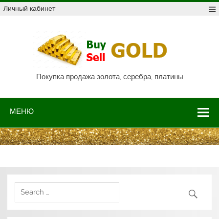
Skip
Личный кабинет
to
content
Куп
про
Au,
P
Покупка продажа золота, серебра, платины
МЕНЮ