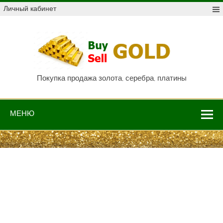
Skip
Личный кабинет
to
content
Куп
про
Au,
P
Покупка продажа золота, серебра, платины
МЕНЮ